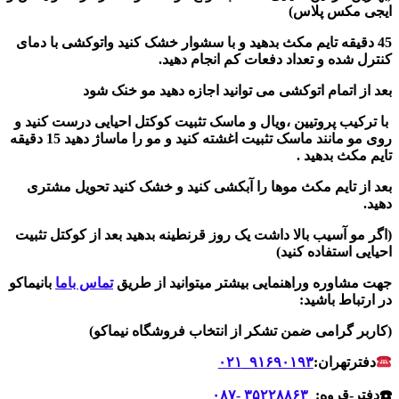
ایجی مکس پلاس)
45 دقیقه تایم مکث بدهید و با سشوار خشک کنید واتوکشی با دمای
کنترل شده و تعداد دفعات کم انجام دهید.
بعد از اتمام اتوکشی می توانید اجازه دهید مو خنک شود
با ترکیب پروتیین ،ویال و ماسک تثبیت کوکتل احیایی درست کنید و
روی مو مانند ماسک تثبیت اغشته کنید و مو را ماساژ دهید 15 دقیقه
تایم مکث بدهید .
بعد از تایم مکث موها را آبکشی کنید و خشک کنید تحویل مشتری
دهید.
(اگر مو آسیب بالا داشت یک روز قرنطینه بدهید بعد از کوکتل تثبیت
احیایی استفاده کنید)
جهت مشاوره وراهنمایی بیشتر میتوانید از طریق
تماس باما
بانیماکو
در ارتباط باشید:
(کاربر گرامی ضمن تشکر از انتخاب فروشگاه نیماکو)
دفترتهران:
۹۱۶۹۰۱۹۳_۰۲۱
☎️دفتر-قروه:
۳۵۲۲۸۸۶۳ -۰۸۷