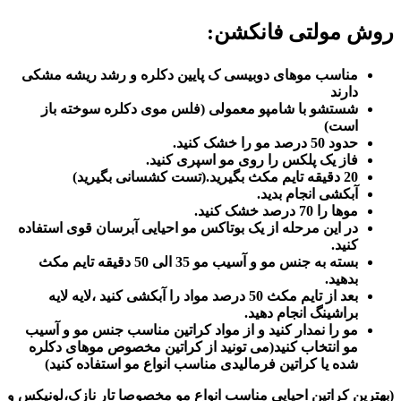
روش مولتی فانکشن:
مناسب موهای دوبیسی ک پایین دکلره و رشد ریشه مشکی
دارند
شستشو با شامپو معمولی (فلس موی دکلره سوخته باز
است)
حدود 50 درصد مو را خشک کنید.
فاز یک پلکس را روی مو اسپری کنید.
20 دقیقه تایم مکث بگیرید.(تست کشسانی بگیرید)
آبکشی انجام بدید.
موها را 70 درصد خشک کنید.
در این مرحله از یک بوتاکس مو احیایی آبرسان قوی استفاده
کنید.
بسته به جنس مو و آسیب مو 35 الی 50 دقیقه تایم مکث
بدهید.
بعد از تایم مکث 50 درصد مواد را آبکشی کنید ،لایه لایه
براشینگ انجام دهید.
مو را نمدار کنید و از مواد کراتین مناسب جنس مو و آسیب
مو انتخاب کنید(می تونید از کراتین مخصوص موهای دکلره
شده یا کراتین فرمالیدی مناسب انواع مو استفاده کنید)
(بهترین کراتین احیایی مناسب انواع مو مخصوصا تار نازک،لونیکس و