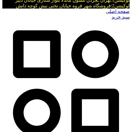
لوکیشن1:تهران ـجردن نلسون ماندلا بلوار ستاری خیابان دبیر
لوکیشن2:فروشگاه شهر قروه خیابان تختی نبش کوچه دانش
صفحه اصلی
سبد خرید