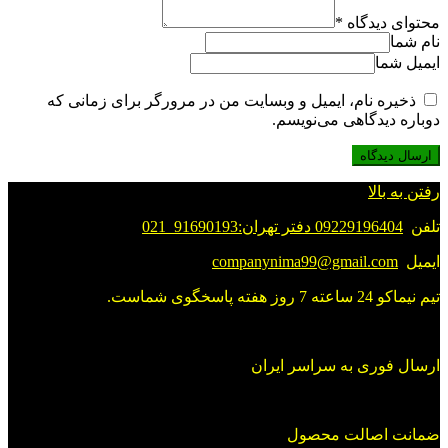
محتوای دیدگاه
*
نام شما
ایمیل شما
ذخیره نام، ایمیل و وبسایت من در مرورگر برای زمانی که
دوباره دیدگاهی می‌نویسم.
رفتن به بالا
تلفن
09229196404 دفتر تهران:91690193_021
ایمیل
companynima99@gmail.com
تیم نیماکو 24 ساعته 7 روز هفته پاسخگوی شماست.
ارسال فوری به سراسر ایران
ضمانت اصالت محصول