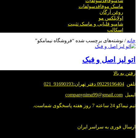
شامپوفاقدسولفات
ماسک موفاقدسولفات
روغن آرگان
اولاپلکس مو
شامپو قلیایی و ماسک تثبیت
اسکالپ
خانه
/ نوشته‌های برچسب شده “فروشگاه نیمامکو”
اتو لیز اصل و فیک
رفتن به بالا
تلفن
09229196404 دفتر تهران:91690193_021
ایمیل
companynima99@gmail.com
تیم نیماکو 24 ساعته 7 روز هفته پاسخگوی شماست.
ارسال فوری به سراسر ایران