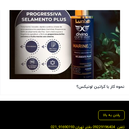
نحوه کار با کراتین لونیکس؟
رفتن به بالا
تلفن
09229196404 دفتر تهران:91690193_021