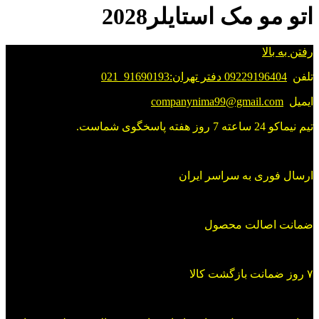
اتو مو مک استایلر2028
رفتن به بالا
تلفن
09229196404 دفتر تهران:91690193_021
ایمیل
companynima99@gmail.com
تیم نیماکو 24 ساعته 7 روز هفته پاسخگوی شماست.
ارسال فوری به سراسر ایران
ضمانت اصالت محصول
۷ روز ضمانت بازگشت کالا