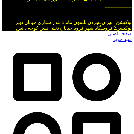
_________
لوکیشن1:تهران ـجردن نلسون ماندلا بلوار ستاری خیابان دبیر
لوکیشن2:فروشگاه شهر قروه خیابان تختی نبش کوچه دانش
صفحه اصلی
سبد خرید