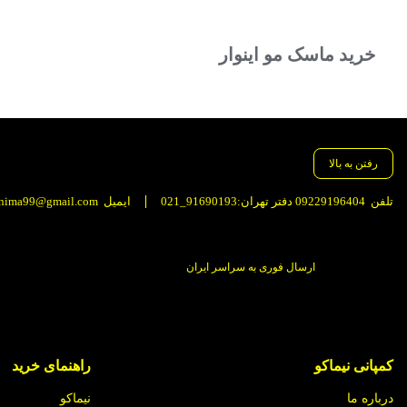
بستن
خرید ماسک مو اینوار
رفتن به بالا
تلفن
09229196404 دفتر تهران:91690193_021
ایمیل
nima99@gmail.com
ارسال فوری به سراسر ایران
کمپانی نیماکو
راهنمای خرید
درباره ما
نیماکو