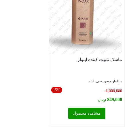
ماسک تثبیت کننده اینوار
در انبار موجود نمی باشد
15%
قیمت
1,000,000
اصلی:
849,000
تومان
1,000,000 تومان
قیمت
مشاهده محصول
بود.
فعلی:
849,000 تومان.