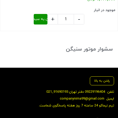
8,800,000 تومان
قیمت
موجود در انبار
بود.
فعلی:
+
-
افزودن به سبد خرید
8,199,000 تومان.
سشوار
لیز
بستن
عدد
سشوار موتور سنیگن
رفتن به بالا
تلفن
09229196404 دفتر تهران:91690193_021
ایمیل
companynima99@gmail.com
تیم نیماکو 24 ساعته 7 روز هفته پاسخگوی شماست.