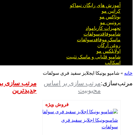
آموزش های رایگان نیماکو
کراتین مو
بوتاکس مو
پروتیین مو
تجهیزات کاربامواد
شامپوفاقدسولفات
ماسک موفاقدسولفات
روغن آرگان
اولاپلکس مو
شامپو قلیایی و ماسک تثبیت
اسکالپ
خانه
»
شامپو یونیکا ایجلایز سفید فری سولفات
مرتب‌سازی:
مرتب سازی بر اساس
مرتب سازی ب
محبوبیت
جدیدترین
فروش ویژه
شامپویونیکا اجلایز سفید فری
سولفات