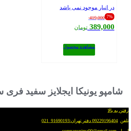
در انبار موجود نمی باشد
قیمت
7%
419,000
اصلی:
389,000
تومان
419,000 تومان
بود.
قیمت
فعلی:
389,000 تومان.
مشاهده محصول
بستن
شامپو یونیکا ایجلایز سفید فری 
رفتن به بالا
تلفن
09229196404 دفتر تهران:91690193_021
ایمیل
companynima99@gmail.com