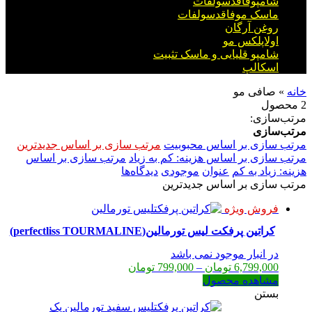
شامپوفاقدسولفات
ماسک موفاقدسولفات
روغن آرگان
اولاپلکس مو
شامپو قلیایی و ماسک تثبیت
اسکالپ
خانه
»
صافی مو
2 محصول
مرتب‌سازی:
مرتب‌سازی
مرتب سازی بر اساس محبوبیت
مرتب سازی بر اساس جدیدترین
مرتب سازی بر اساس هزینه: کم به زیاد
مرتب سازی بر اساس
هزینه: زیاد به کم
عنوان
موجودی
دیدگاه‌ها
مرتب سازی بر اساس جدیدترین
فروش ویژه
کراتین پرفکت لیس تورمالین(perfectliss TOURMALINE)
در انبار موجود نمی باشد
Price
6,799,000
تومان
–
799,000
تومان
range:
مشاهده محصول
799,000 تومان
بستن
through