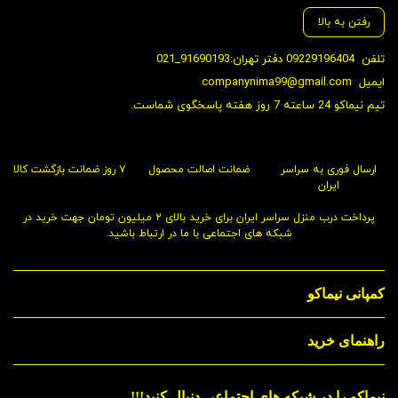
رفتن به بالا
تلفن
09229196404 دفتر تهران:91690193_021
ایمیل
companynima99@gmail.com
تیم نیماکو 24 ساعته 7 روز هفته پاسخگوی شماست.
ارسال فوری به سراسر
ضمانت اصالت محصول
۷ روز ضمانت بازگشت کالا
ایران
پرداخت درب منزل سراسر ایران برای خرید بالای ۲ میلیون تومان جهت خرید در
شبکه های اجتماعی با ما در ارتباط باشید.
کمپانی نیماکو
راهنمای خرید
نیماکو را در شبکه های اجتماعی دنبال کنید!!!