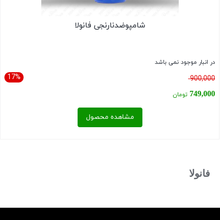
شامپوضدنارنجی فانولا
در انبار موجود نمی باشد
17%
قیمت
900,000
اصلی:
749,000
تومان
900,000 تومان
قیمت
مشاهده محصول
بود.
فعلی:
749,000 تومان.
بستن
فانولا