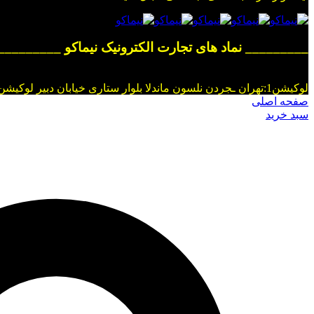
_________ نماد های تجارت الکترونیک نیماکو _________
لوکیشن1:تهران ـجردن نلسون ماندلا بلوار ستاری خیابان دبیر لوکیشن2:فروشگاه شهر قروه خیابان تختی نبش کوچه دانش
صفحه اصلی
سبد خرید