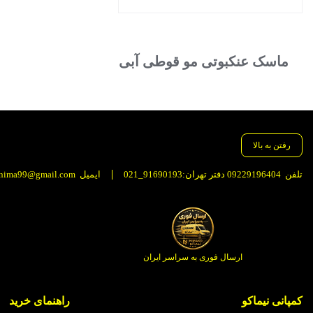
ایمپکت
بستن
پریم
احیا
ماسک عنکبوتی مو قوطی آبی
فوری
مو
عدد
رفتن به بالا
تلفن
09229196404 دفتر تهران:91690193_021
ایمیل
nima99@gmail.com
ارسال فوری به سراسر ایران
کمپانی نیماکو
راهنمای خرید