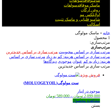
شامپوفاقدسولفات
ماسک موفاقدسولفات
روغن آرگان
اولاپلکس مو
شامپو قلیایی و ماسک تثبیت
اسکالپ
خانه
»
ماسک مولوگی
1 محصول
مرتب‌سازی:
مرتب‌سازی
مرتب سازی بر اساس محبوبیت
مرتب سازی بر اساس جدیدترین
مرتب سازی بر اساس هزینه: کم به زیاد
مرتب سازی بر اساس
هزینه: زیاد به کم
عنوان
موجودی
دیدگاه‌ها
مرتب سازی بر اساس جدیدترین
فروش ویژه
ست مولوگی(MOLUOGEYOIL)
موجود در انبار
Price
2,099,000
تومان
–
589,000
تومان
range:
مشاهده محصول
589,000 تومان
بستن
through