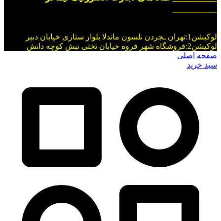
_________
لوکیشن1:تهران ـجردن نلسون ماندلا بلوار ستاری خیابان دبیر
لوکیشن2:فروشگاه شهر قروه خیابان تختی نبش کوچه دانش
صفحه اصلی
سبد خرید