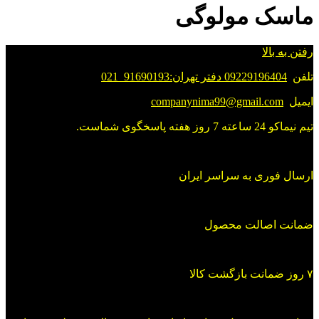
2,099,000 تومان
ماسک مولوگی
رفتن به بالا
تلفن
09229196404 دفتر تهران:91690193_021
ایمیل
companynima99@gmail.com
تیم نیماکو 24 ساعته 7 روز هفته پاسخگوی شماست.
ارسال فوری به سراسر ایران
ضمانت اصالت محصول
۷ روز ضمانت بازگشت کالا