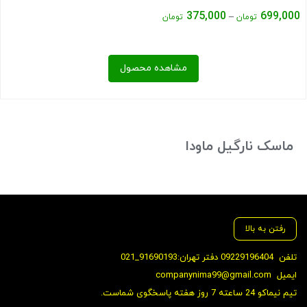
Price
375,000
699,000
–
تومان
تومان
range:
375,000 تومان
مشاهده محصول
through
699,000 تومان
بستن
ماسک نارگیل ماودا
رفتن به بالا
تلفن
09229196404 دفتر تهران:91690193_021
ایمیل
companynima99@gmail.com
تیم نیماکو 24 ساعته 7 روز هفته پاسخگوی شماست.