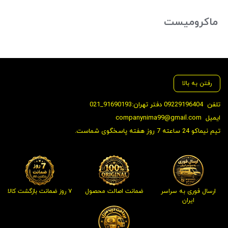
ماکرومیست
رفتن به بالا
تلفن
09229196404 دفتر تهران:91690193_021
ایمیل
companynima99@gmail.com
تیم نیماکو 24 ساعته 7 روز هفته پاسخگوی شماست.
ارسال فوری به سراسر
ضمانت اصالت محصول
۷ روز ضمانت بازگشت کالا
ایران