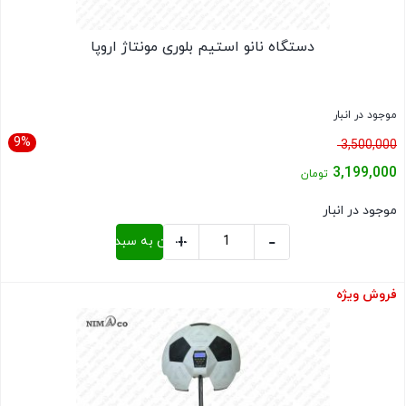
دستگاه نانو استیم بلوری مونتاژ اروپا
موجود در انبار
9%
قیمت
3,500,000
اصلی:
3,199,000
تومان
3,500,000 تومان
قیمت
موجود در انبار
بود.
فعلی:
+
-
افزودن به سبد خرید
3,199,000 تومان.
دستگاه
نانو
فروش ویژه
بستن
استیم
بلوری
مونتاژ
اروپا
عدد