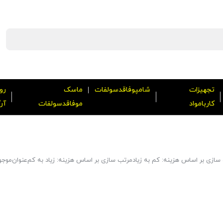
تجهیزات
شامپوفاقدسولفات
ماسک
رو
کاربامواد
موفاقدسولفات
آر
سازی بر اساس هزینه: کم به زیاد
مرتب سازی بر اساس هزینه: زیاد به کم
عنوان
موجو