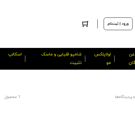
ورود | ثبت‌نام
غن
اولاپلکس
شامپو قلیایی و ماسک
اسکالپ
گان
مو
تثبیت
دی
دیدگاه‌ها
1 محصول