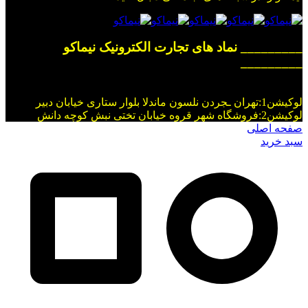
_________ نماد های تجارت الکترونیک نیماکو
_________
لوکیشن1:تهران ـجردن نلسون ماندلا بلوار ستاری خیابان دبیر
لوکیشن2:فروشگاه شهر قروه خیابان تختی نبش کوچه دانش
صفحه اصلی
سبد خرید