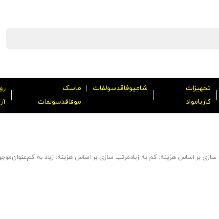
تجهیزات
شامپوفاقدسولفات
ماسک
رو
کاربامواد
موفاقدسولفات
آر
سازی بر اساس هزینه: کم به زیاد
مرتب سازی بر اساس هزینه: زیاد به کم
عنوان
موجو