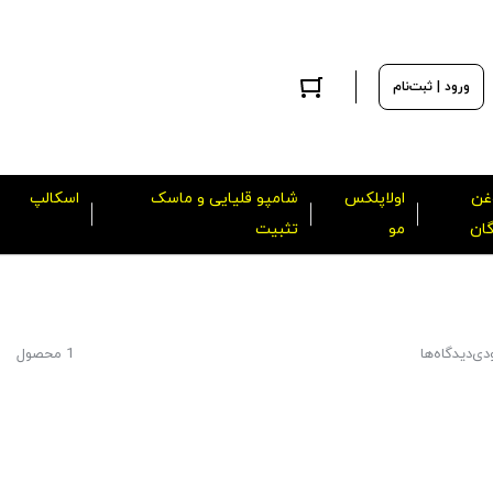
ورود | ثبت‌نام
غن
اولاپلکس
شامپو قلیایی و ماسک
اسکالپ
گان
مو
تثبیت
دی
دیدگاه‌ها
1 محصول