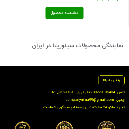
3,379,000 تومان
قیمت
مشاهده محصول
بود.
فعلی:
3,119,000 تومان.
بستن
نمایندگی محصولات سینوریتا در ایران
رفتن به بالا
تلفن
09229196404 دفتر تهران:91690193_021
ایمیل
companynima99@gmail.com
تیم نیماکو 24 ساعته 7 روز هفته پاسخگوی شماست.