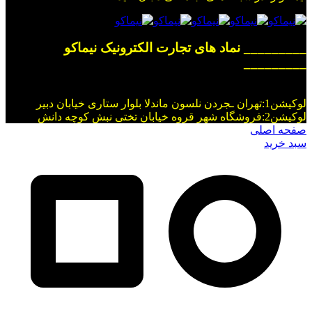
_________ نماد های تجارت الکترونیک نیماکو
_________
لوکیشن1:تهران ـجردن نلسون ماندلا بلوار ستاری خیابان دبیر
لوکیشن2:فروشگاه شهر قروه خیابان تختی نبش کوچه دانش
صفحه اصلی
سبد خرید