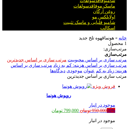
شامپوفاقدسولفات
ماسک موفاقدسولفات
روغن آرگان
اولاپلکس مو
شامپو قلیایی و ماسک تثبیت
اسکالپ
خانه
»
هونماقهوه تلخ جدید
1 محصول
مرتب‌سازی:
مرتب‌سازی
مرتب سازی بر اساس محبوبیت
مرتب سازی بر اساس جدیدترین
مرتب سازی بر اساس هزینه: کم به زیاد
مرتب سازی بر اساس
هزینه: زیاد به کم
عنوان
موجودی
دیدگاه‌ها
مرتب سازی بر اساس جدیدترین
فروش ویژه
روپوش هونما
موجود در انبار
قیمت
قیمت
16%
950,000
تومان
799,000
تومان
اصلی:
فعلی:
موجود در انبار
950,000 تومان
799,000 تومان.
بود.