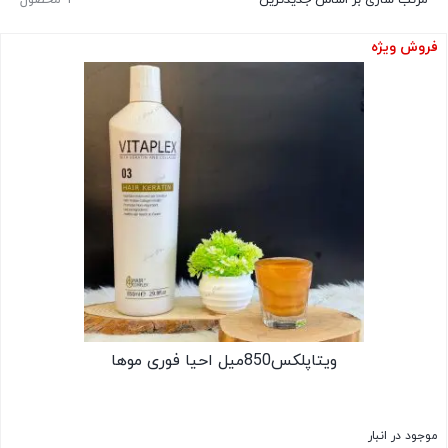
فروش ویژه
ویتاپلکس850میل احیا فوری موها
موجود در انبار