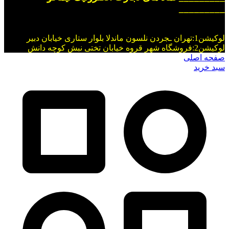
_________
لوکیشن1:تهران ـجردن نلسون ماندلا بلوار ستاری خیابان دبیر
لوکیشن2:فروشگاه شهر قروه خیابان تختی نبش کوچه دانش
صفحه اصلی
سبد خرید