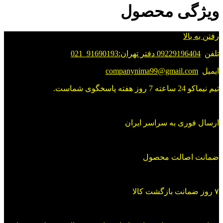
ویژگی محصول
رفتن به بالا
تلفن
09229196404 دفتر تهران:91690193_021
ایمیل
companynima99@gmail.com
تیم نیماکو 24 ساعته 7 روز هفته پاسخگوی شماست.
ارسال فوری به سراسر ایران
ضمانت اصالت محصول
۷ روز ضمانت بازگشت کالا