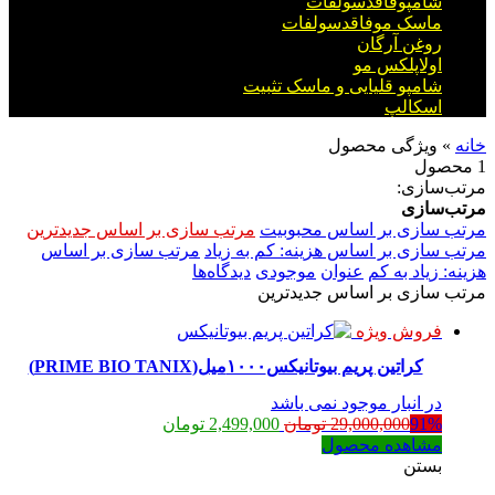
شامپوفاقدسولفات
ماسک موفاقدسولفات
روغن آرگان
اولاپلکس مو
شامپو قلیایی و ماسک تثبیت
اسکالپ
خانه
»
ویژگی محصول
1 محصول
مرتب‌سازی:
مرتب‌سازی
مرتب سازی بر اساس محبوبیت
مرتب سازی بر اساس جدیدترین
مرتب سازی بر اساس هزینه: کم به زیاد
مرتب سازی بر اساس
هزینه: زیاد به کم
عنوان
موجودی
دیدگاه‌ها
مرتب سازی بر اساس جدیدترین
فروش ویژه
کراتین پریم بیوتانیکس۱۰۰۰میل(PRIME BIO TANIX)
در انبار موجود نمی باشد
قیمت
قیمت
91%
29,000,000
تومان
2,499,000
تومان
اصلی:
فعلی:
مشاهده محصول
29,000,000 تومان
2,499,000 تومان.
بستن
بود.