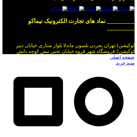
_________ نماد های تجارت الکترونیک نیماکو
_________
لوکیشن1:تهران ـجردن نلسون ماندلا بلوار ستاری خیابان دبیر
لوکیشن2:فروشگاه شهر قروه خیابان تختی نبش کوچه دانش
صفحه اصلی
سبد خرید