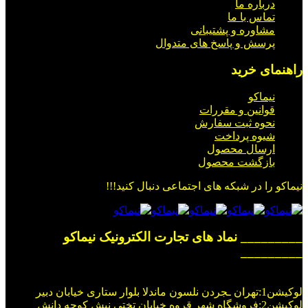
درباره ما
تماس با ما
مشاوره و پشتیبانی
پرسش و پاسخ های متدوال
راهنمای خرید
نیماکو
قوانین و مقررات
نحوه ثبت سفارش
شیوه پرداخت
ارسال محصول
بازگشت محصول
نیماکو را در شبکه های اجتماعی دنبال کنید!!!
_________ نماد های تجارت الکترونیک نیماکو
_________
لوکیشن1:تهران ـجردن نلسون ماندلا بلوار ستاری خیابان دبیر
لوکیشن2:فروشگاه شهر قروه خیابان تختی نبش کوچه دانش