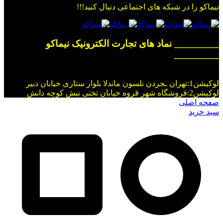
نیماکو را در شبکه های اجتماعی دنبال کنید!!!
_________ نماد های تجارت الکترونیک نیماکو
_________
لوکیشن1:تهران ـجردن نلسون ماندلا بلوار ستاری خیابان دبیر
لوکیشن2:فروشگاه شهر قروه خیابان تختی نبش کوچه دانش
صفحه اصلی
سبد خرید