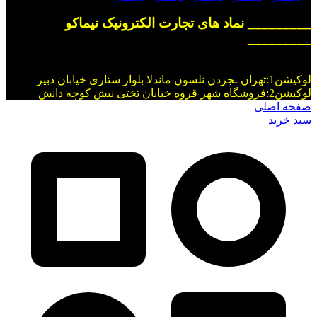
_________ نماد های تجارت الکترونیک نیماکو
_________
لوکیشن1:تهران ـجردن نلسون ماندلا بلوار ستاری خیابان دبیر
لوکیشن2:فروشگاه شهر قروه خیابان تختی نبش کوچه دانش
صفحه اصلی
سبد خرید