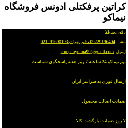
کراتین پرفکتلی ادونس فروشگاه
نیماکو
رفتن به بالا
تلفن
09229196404 دفتر تهران:91690193_021
ایمیل
companynima99@gmail.com
تیم نیماکو 24 ساعته 7 روز هفته پاسخگوی شماست.
ارسال فوری به سراسر ایران
ضمانت اصالت محصول
۷ روز ضمانت بازگشت کالا