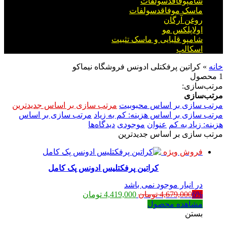
شامپوفاقدسولفات
ماسک موفاقدسولفات
روغن آرگان
اولاپلکس مو
شامپو قلیایی و ماسک تثبیت
اسکالپ
خانه
»
کراتین پرفکتلی ادونس فروشگاه نیماکو
1 محصول
مرتب‌سازی:
مرتب‌سازی
مرتب سازی بر اساس محبوبیت
مرتب سازی بر اساس جدیدترین
مرتب سازی بر اساس هزینه: کم به زیاد
مرتب سازی بر اساس
هزینه: زیاد به کم
عنوان
موجودی
دیدگاه‌ها
مرتب سازی بر اساس جدیدترین
فروش ویژه
کراتین پرفکتلیس ادونس پک کامل
در انبار موجود نمی باشد
قیمت
قیمت
6%
4,679,000
تومان
4,419,000
تومان
اصلی:
فعلی:
مشاهده محصول
4,679,000 تومان
4,419,000 تومان.
بستن
بود.