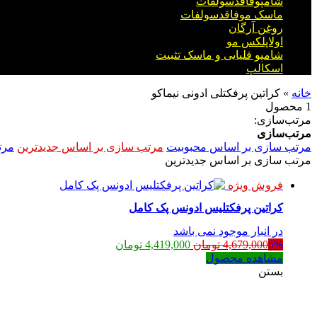
شامپوفاقدسولفات
ماسک موفاقدسولفات
روغن آرگان
اولاپلکس مو
شامپو قلیایی و ماسک تثبیت
اسکالپ
خانه
»
کراتین پرفکتلی ادونی نیماکو
1 محصول
مرتب‌سازی:
مرتب‌سازی
مرتب سازی بر اساس محبوبیت
مرتب سازی بر اساس جدیدترین
مرت
مرتب سازی بر اساس جدیدترین
فروش ویژه
کراتین پرفکتلیس ادونس پک کامل
در انبار موجود نمی باشد
قیمت
قیمت
6%
4,679,000
تومان
4,419,000
تومان
اصلی:
فعلی:
مشاهده محصول
4,679,000 تومان
4,419,000 تومان.
بستن
بود.