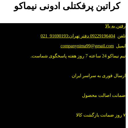
کراتین پرفکتلی ادونی نیماکو
رفتن به بالا
تلفن
09229196404 دفتر تهران:91690193_021
ایمیل
companynima99@gmail.com
تیم نیماکو 24 ساعته 7 روز هفته پاسخگوی شماست.
ارسال فوری به سراسر ایران
ضمانت اصالت محصول
۷ روز ضمانت بازگشت کالا