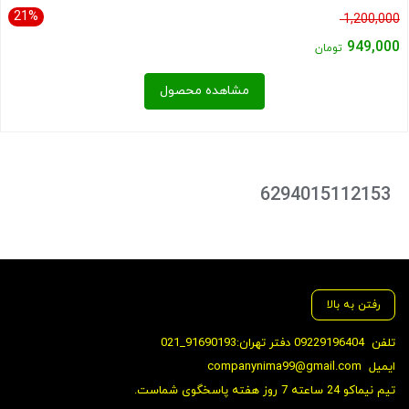
21%
قیمت
1,200,000
اصلی:
949,000
تومان
1,200,000 تومان
قیمت
مشاهده محصول
بود.
فعلی:
949,000 تومان.
بستن
6294015112153
رفتن به بالا
تلفن
09229196404 دفتر تهران:91690193_021
ایمیل
companynima99@gmail.com
تیم نیماکو 24 ساعته 7 روز هفته پاسخگوی شماست.