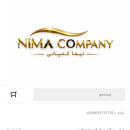
خانه
»
6294015112153
مرتب سازی بر اساس جدیدترین
1 محصول