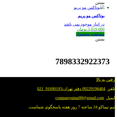
پریم
بستن
احیا
فوری
بوتاکس مو پریم
مو
عدد
در انبار موجود نمی باشد
3,019,000
تومان
مشاهده محصول
بستن
7898332922373
رفتن به بالا
تلفن
09229196404 دفتر تهران:91690193_021
ایمیل
companynima99@gmail.com
تیم نیماکو 24 ساعته 7 روز هفته پاسخگوی شماست.