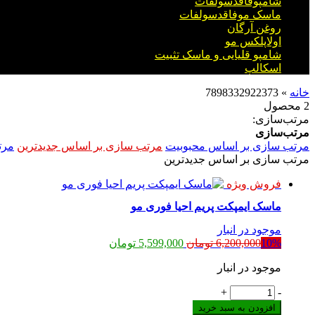
شامپوفاقدسولفات
ماسک موفاقدسولفات
روغن آرگان
اولاپلکس مو
شامپو قلیایی و ماسک تثبیت
اسکالپ
خانه
»
7898332922373
2 محصول
مرتب‌سازی:
مرتب‌سازی
مرتب سازی بر اساس محبوبیت
مرتب سازی بر اساس جدیدترین
مرت
مرتب سازی بر اساس جدیدترین
فروش ویژه
ماسک ایمپکت پریم احیا فوری مو
موجود در انبار
قیمت
قیمت
10%
6,200,000
تومان
5,599,000
تومان
اصلی:
فعلی:
موجود در انبار
6,200,000 تومان
5,599,000 تومان.
بود.
ماسک
+
-
ایمپکت
افزودن به سبد خرید