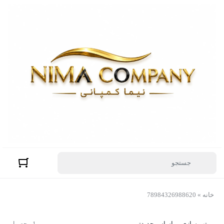
خانه
»
78984326988620
مرتب سازی بر اساس جدیدترین
1 محصول