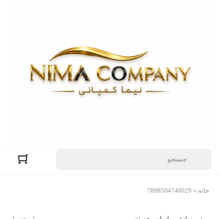
خانه
»
7898594740029
مرتب سازی بر اساس جدیدترین
2 محصول