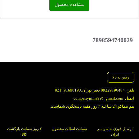
مشاهده محصول
بود.
فعلی:
890,000 تومان.
بستن
7898594740029
رفتن به بالا
تلفن
09229196404 دفتر تهران:91690193_021
ایمیل
companynima99@gmail.com
تیم نیماکو 24 ساعته 7 روز هفته پاسخگوی شماست.
ارسال فوری به سراسر
ضمانت اصالت محصول
۷ روز ضمانت بازگشت
ایران
کالا