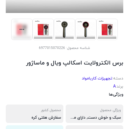
شناسه محصول:
6977015070226
برس الکترولایت اسکالپ ویال و ماساژور
دسته:
تجهیزات کاربامواد
برند:
A
ویژگی‌ها
ویژگی محصول
محصول کشور
سبک و خوش دست, دارای مخزن سرم و ویال, دنده های فلزی, شارژی پر قدرت, جنس بدنه محکم کربنی
سفارش هلتی کره