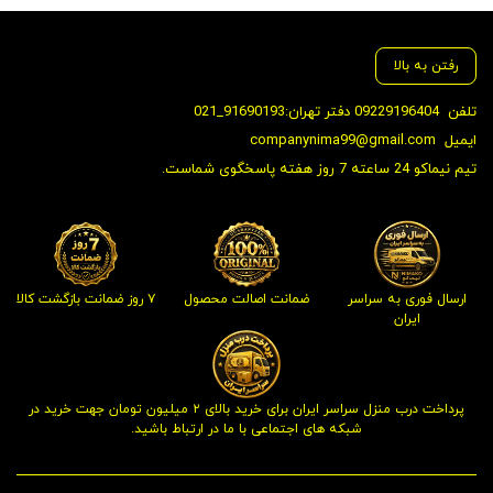
بود.
بود.
فعلی:
فعلی:
فعل
149,000 تومان.
7,599,000 تومان.
,000
رفتن به بالا
تلفن
09229196404 دفتر تهران:91690193_021
ایمیل
companynima99@gmail.com
تیم نیماکو 24 ساعته 7 روز هفته پاسخگوی شماست.
ارسال فوری به سراسر
ضمانت اصالت محصول
۷ روز ضمانت بازگشت کالا
ایران
پرداخت درب منزل سراسر ایران برای خرید بالای ۲ میلیون تومان جهت خرید در
شبکه های اجتماعی با ما در ارتباط باشید.