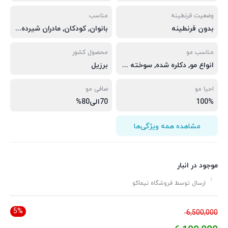
وضعیت قرنطینه
مناسب
بدون قرنطینه
بانوان, کودکان, مادران شیرده, بانوان باردار, آقایان
مناسب مو
محصول کشور
انواع مو, دکلره شده, سوخته شده, کشسان, وزوخشک, کم آب
برزیل
احیا مو
صافی مو
100%
70الی80%
مشاهده همه ویژگی‌ها
موجود در انبار
ارسال توسط فروشگاه نیماکو
5%
قیمت
6,500,000
اصلی: