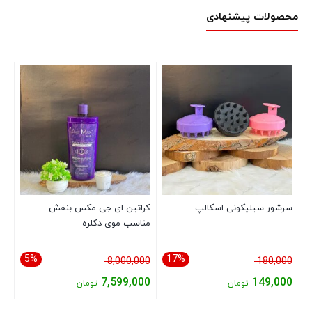
محصولات پیشنهادی
سرشور سیلیکونی اسکالپ
کراتین ای جی مکس بنفش
سش
مناسب موی دکلره
سالنی۰
5%
17%
قیمت
قیمت
00
8,000,000
180,000
اصلی:
اصلی:
00
7,599,000
149,000
تومان
تومان
180,000 تومان
8,000,000 تومان
قیمت
قیمت
قی