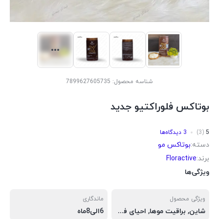
شناسه محصول:
7899627605735
بوتاکس فلوراکتیو جدید
5
(3)
3 دیدگاه‌ها
دسته:
بوتاکس مو
برند:
Floractive
ویژگی‌ها
ویژگی محصول
ماندگاری
شاین, براقیت موها, احیای فوری موها, ترمیم کننده فوری موها, احیا 100%موها, حاوی دانه های کافیین
6الی8ماه