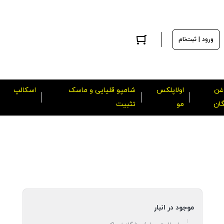
ورود | ثبت‌نام
غن
اولاپلکس
شامپو قلیایی و ماسک
اسکالپ
گان
مو
تثبیت
موجود در انبار