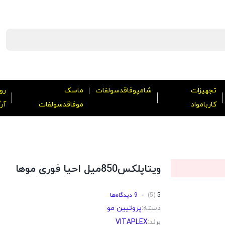
تجهیزات
شامپوفاقدسولفات
ماسک
رو
کاربامواد
موفاقدسولفات
آر
ویتاپلکس850میل احیا فوری موها
5
(5)
9 دیدگاه‌ها
دسته:
پروتیین مو
برند:
VITAPLEX