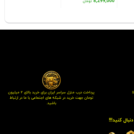
00
8,299,000
قیمت
تومان
7 تومان
8,800,000 تومان
بود.
قیمت
فعلی:
قی
بود.
فعلی:
2,299,000 تومان.
فع
8,299,000 تومان.
000
پرداخت درب منزل سراسر ایران برای خرید بالای ۲ میلیون
تومان جهت خرید در شبکه های اجتماعی با ما در ارتباط
باشید.
نبال کنید!!!