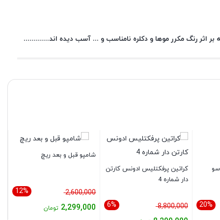
ر اثر رنگ مکرر موها و دکلره نامناسب و ... آسب دیده اند.............
شامپو قبل و بعد ریچ
سو
کراتین پرفکتلیس ادونس کارتن
کر
دار شماره 4
من
12%
قیمت
2,600,000
6%
20%
قیمت
اصلی:
00
8,800,000
2,299,000
تومان
اصلی:
2,600,000 تومان