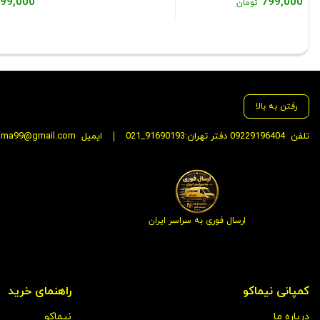
599,000
799,000
قیمت
تومان
900,000 تومان
بود.
قیمت
فعلی:
قیمت
بود.
فعلی:
2,899,000 تومان.
فعلی:
799,000 تومان.
8,599,000 توم
رفتن به بالا
تلفن
09229196404 دفتر تهران:91690193_021
ایمیل
ima99@gmail.com
ارسال فوری به سراسر ایران
کمپانی نیماکو
راهنمای خرید
درباره ما
نیماکو