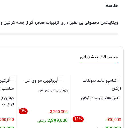
خلاصه
ویتاپلکس محصولی بی نظیر دارای ترکیبات معجزه گر از جمله کراتین و
محصولات پیشنهادی
پروتیین مو وی اس
شامپو فاقد سولفات آرگان
انواع مو
9%
قیمت
3,200,000
11%
قیمت
اصلی:
,200,000
900,000
2,899,000
تومان
اصلی:
3,200,000 تومان