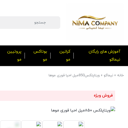
آموزش های رایگان
کراتین
بوتاکس
پروتیین
نیماکو
مو
مو
مو
خانه
»
نیماکو
»
ویتاپلکس850میل احیا فوری موها
فروش ویژه