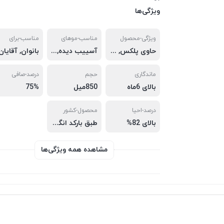
ویژگی‌ها
ویژگی-محصول
مناسب-موهای
مناسب-برای
حاوی پلکس, ترکیبات پروتیین و پلکس و کراتین و بوتاکس, احیای بی نظیر موها, قابل ترکیب با انواع موادها, شاین بی نظیر و لطافت موها
آسییب دیده, کشسان, دکلره شده, خشک و وز, موخوره, بی آب, سوخته شده
ماندگاری
حجم
درصد-صافی
بالای 6ماه
850میل
75%
درصد-احیا
محصول-کشور
بالای 82%
طبق بارکد انگلستان
مشاهده همه ویژگی‌ها