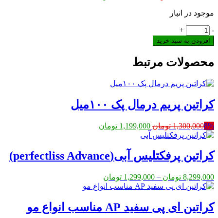
اصلی:
فعلی:
موجود در انبار
11,000,000 تومان
10,399,000 تومان.
بود.
کراتین
+
-
فلوراکتیو
افزودن به سبد خرید
قهوه
ای
محصولات مرتبط
(W1)
عدد
کراتین پریم درمال پک ۱۰۰میل
قیمت
قیمت
8%
1,300,000
تومان
1,199,000
تومان
اصلی:
فعلی:
1,300,000 تومان
1,199,000 تومان.
بود.
کراتین پرفکتلیس آبی(perfectliss Advance)
Price
8,299,000
تومان
–
1,299,000
تومان
range:
1,299,000 تومان
through
کراتین ای پی سفید AP مناسب انواع مو
8,299,000 تومان