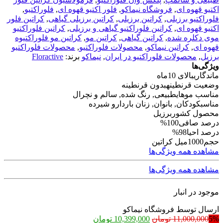
اکتیو قهوه ای
,
فروشگاه نیماکو
,
فلور اکتیو قهوه ای
,
فلوراکتیو
,
فلوراکتیو برزیلی
,
کراتین برزیلی
,
کراتین برزیلی گیاهی
,
کراتین فلور
اکتیو قهوه ای
,
کراتین فلوراکتیو گیاهی و برزیلی
,
کراتین فلوراکتیو
موی دکلره شده
,
کراتین گیاهی
,
کراتین مو
,
کراتین مو فلوراکتیوه
قهوه ای
,
کراتین نیماکو
,
محصولات فلوراکتیو
,
محصولات فلوراکتیو
برزیل
,
محصولات فلوراکتیو در ایران
,
نیماکو
برند:
Floractive
ویژگی‌ها
ماندگاری
بالای 10ماه
وضعیت قرنطینه
بدون قرنطینه
مناسب موهای
طبیعی, رنگ شده, سالم و نچرال
مناسب
کودکان, بانوان, زنان باردارو شیرده
محصول کشور
برزیل
درصد صافی
100%
درصد احیا
98%
حجم
1000میل کراتین
مشاهده همه ویژگی‌ها
مشاهده همه ویژگی‌ها
موجود در انبار
ارسال توسط فروشگاه نیماکو
قیمت
قیمت
5%
11,000,000
تومان
10,399,000
تومان