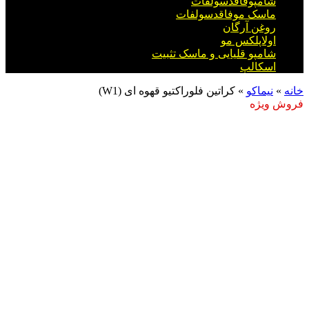
شامپوفاقدسولفات
ماسک موفاقدسولفات
روغن آرگان
اولاپلکس مو
شامپو قلیایی و ماسک تثبیت
اسکالپ
خانه
»
نیماکو
»
کراتین فلوراکتیو قهوه ای (W1)
فروش ویژه