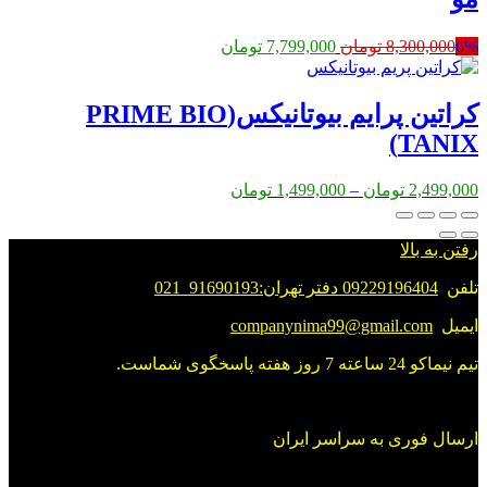
قیمت
قیمت
6%
8,300,000
تومان
7,799,000
تومان
اصلی:
فعلی:
8,300,000 تومان
7,799,000 تومان.
بود.
کراتین پرایم بیوتانیکس(PRIME BIO
TANIX)
Price
2,499,000
تومان
–
1,499,000
تومان
range:
1,499,000 تومان
through
رفتن به بالا
2,499,000 تومان
تلفن
09229196404 دفتر تهران:91690193_021
ایمیل
companynima99@gmail.com
تیم نیماکو 24 ساعته 7 روز هفته پاسخگوی شماست.
ارسال فوری به سراسر ایران