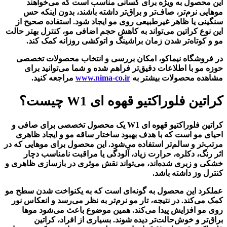
این محصول به ویژه برای کسانی مناسب است که می‌خواهند
موهایی نرم‌تر، صاف‌تر و براق‌تر داشته باشند، بدون اینکه حس
سنگینی یا ظاهر غیرطبیعی روی مو ایجاد شود. استفاده صحیح از
این نوع کراتین می‌تواند به کاهش حجم اضافی مو، کنترل بهتر حالت
مو و کوتاه‌تر شدن زمان براشینگ و اتوکشی روزانه کمک کند.
در فروشگاه نیماکو، امکان بررسی و انتخاب محصولات تخصصی
حوزه مو با اطلاعات دقیق‌تر فراهم شده و شما می‌توانید برای
مشاهده محصولات بیشتر به
www.nima-co.ir
مراجعه کنید.
کراتین فلوراکتیو قهوه ای W1 چیست؟
کراتین فلوراکتیو قهوه ای W1 یک محصول تخصصی برای صافی و
احیای مو است که با هدف بهبود ساختار ساقه مو و ایجاد ظاهری
مرتب‌تر و سالم‌تر استفاده می‌شود. این محصول برای موهایی که در
اثر رنگ، دکلره، حرارت زیاد، آلودگی یا مراقبت نامناسب دچار
خشکی و زبری شده‌اند، می‌تواند نقش موثری در بازسازی ظاهری و
کنترل وز داشته باشد.
عملکرد این محصول به گونه‌ای است که به یکنواخت شدن سطح مو
کمک می‌کند. در نتیجه، تار مو نرم‌تر به نظر می‌رسد و انعکاس نور
روی مو افزایش پیدا می‌کند. همین موضوع باعث می‌شود موها
براق‌تر و خوش‌حالت‌تر دیده شوند. بسیاری از افراد، کراتین