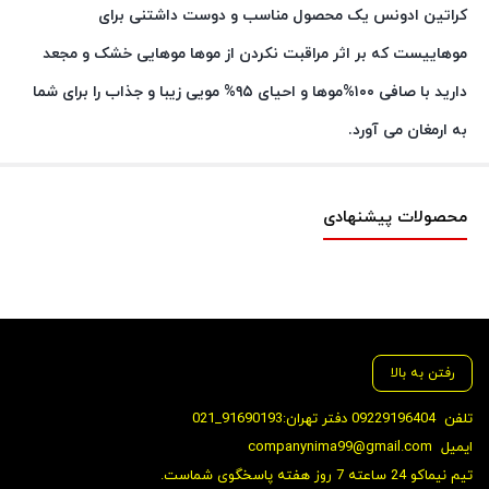
کراتین ادونس یک محصول مناسب و دوست داشتنی برای
موهاییست که بر اثر مراقبت نکردن از موها موهایی خشک و مجعد
دارید با صافی ۱۰۰%موها و احیای ۹۵% مویی زیبا و جذاب را برای شما
به ارمغان می آورد.
محصولات پیشنهادی
رفتن به بالا
تلفن
09229196404 دفتر تهران:91690193_021
ایمیل
companynima99@gmail.com
تیم نیماکو 24 ساعته 7 روز هفته پاسخگوی شماست.