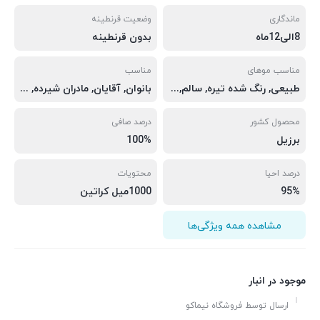
ماندگاری
وضعیت قرنطینه
8الی12ماه
بدون قرنطینه
مناسب موهای
مناسب
طبیعی, رنگ شده تیره, سالم, فر آفریقایی, ضخیم
بانوان, آقایان, مادران شیرده, بانوان باردار
محصول کشور
درصد صافی
برزیل
100%
درصد احیا
محتویات
95%
1000میل کراتین
مشاهده همه ویژگی‌ها
موجود در انبار
ارسال توسط فروشگاه نیماکو