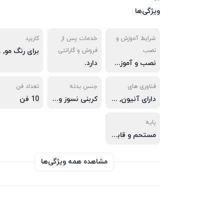
ویژگی‌ها
شرایط آموزش و
خدمات پس از
کاربرد
نصب
فروش و گارانتی
برای رنگ مو, دکل
نصب و آموزش و پشتیبانی مادام العمر رایگان
دارد.
فناوری های
جنس بدنه
تعداد فن
دارای آنیون, پایه قابل تنظیم و مستحکم, ترموستات دار, فن خنک کننده مجزا, 10فن, 4حالته مختلف, دارای فیوز محافظ خطر در نوسانت برق
کربنی نسوز و نشکن
10 فن
پایه
مستحم و قابل تنظیم ارتفاع و متجرک دارای چرخ های مقاوم
مشاهده همه ویژگی‌ها