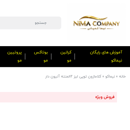
آموزش های رایگان
کراتین
بوتاکس
پروتیین
نیماکو
مو
مو
مو
خانه
»
نیماکو
»
کلامازون توپی لیز ۲المنته آنیون دار
فروش ویژه