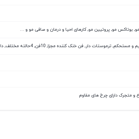
 مو, بوتاکس مو, پروتیین مو, کارهای احیا و درمان و صافی مو و …
تات دار, فن خنک کننده مجزا, 10فن, 4حالته مختلف, دارای فیوز محافظ خطر در نوسانت برق
ع و متجرک دارای چرخ های مقاوم