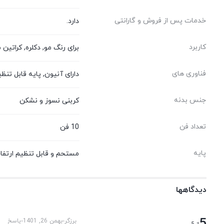
خدمات پس از فروش و گارانتی
دارد.
کاربرد
برای رنگ مو, دکلره, کراتین
فناوری های
دارای آنیون, پایه قابل تنظیم و مستحکم, ترموس
جنس بدنه
کربنی نسوز و نشکن
تعداد فن
10 فن
پایه
مستحم و قابل تنظیم ارتفا
دیدگاهها
5
برزگر
بهمن 26, 1401
پاسخ
از 5