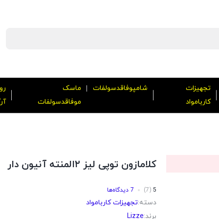
تجهیزات
شامپوفاقدسولفات
ماسک
رو
کاربامواد
موفاقدسولفات
آر
کلامازون توپی لیز ۲المنته آنیون دار
5
(7)
7 دیدگاه‌ها
دسته:
تجهیزات کاربامواد
برند:
Lizze