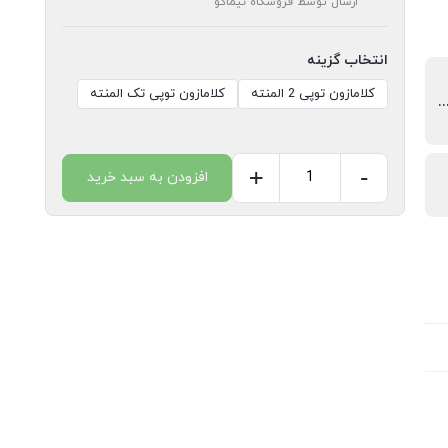
ارسال توسط فروشگاه نیماکو
انتخاب گزینه
کلامازون توپی 2 المنته
کلامازون توپی تک المنته
ره, کراتین مو, بوتاکس مو, پروتیین مو, کارهای احیا و درمان و صافی مو و …
+
-
افزودن به سبد خرید
کلامازون
توپی
لیز
۲المنته
آنیون
دار
عدد