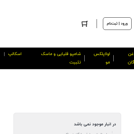
ورود | ثبت‌نام
غن
اولاپلکس
شامپو قلیایی و ماسک
اسکالپ
گان
مو
تثبیت
در انبار موجود نمی باشد