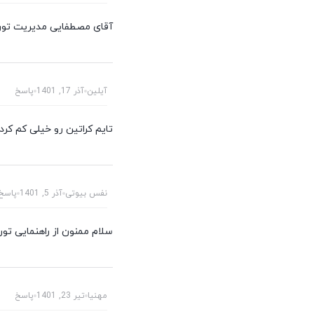
آقای مصطفایی مدیریت تون 
آیلین
آذر 17, 1401
پاسخ
تایم کراتین رو خیلی کم ک
نفس بیوتی
آذر 5, 1401
پاسخ
سلام ممنون از راهنمایی تون ،دوستم تک المنت گرفت ۳ ماه بیشتر بر
مهنیا
تیر 23, 1401
پاسخ